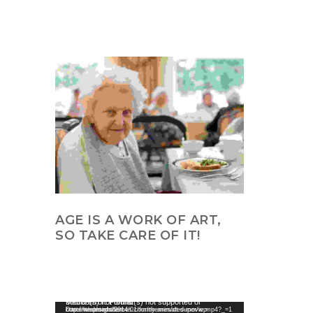
AGE IS A WORK OF ART,
SO TAKE CARE OF IT!
Video-Player
Media error: Format(s) not supported or source(s) not found
Datei herunterladen: http://wedesignthemes.com/themes/dt-super/wp-content/uploads/2014/01/funny-animated-movie.mp4?_=1