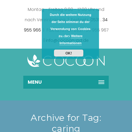
Montag - Freitag 9:00 - 17:00 Uhr und
Durch die weitere Nutzung
nach Vereinbarung | Festnetz:
0531 . 34
der Seite stimmst du der
Verwendung von Cookies
955 966
| Faxnummer: 0531 . 34 955 967
zu.<br>
Weitere
| info@cocoon-pd.de
Informationen
OK!
MENU
Archive for Tag:
caring