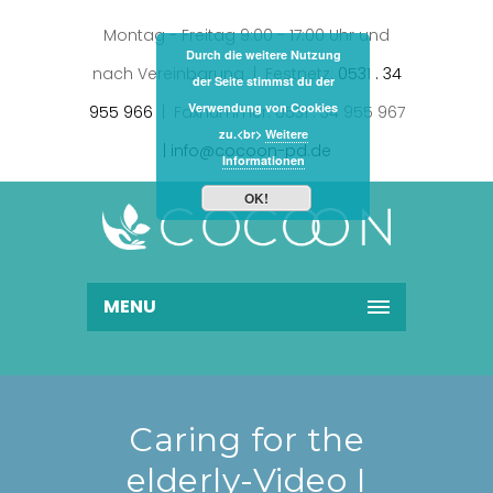
Montag - Freitag 9:00 - 17:00 Uhr und
Durch die weitere Nutzung
nach Vereinbarung | Festnetz:
0531 . 34
der Seite stimmst du der
Verwendung von Cookies
955 966
| Faxnummer: 0531 . 34 955 967
zu.<br>
Weitere
| info@cocoon-pd.de
Informationen
OK!
MENU
Caring for the
elderly-Video I