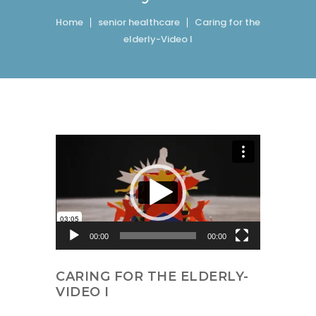
Home
senior healthcare
Caring for the
elderly-Video I
Video-Player
00:00
00:00
CARING FOR THE ELDERLY-
VIDEO I