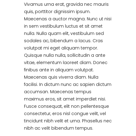
Vivamus urna erat, gravida nec mauris
quis, porttitor dignissim ipsum.
Maecenas a auctor magna. Nunc ut nisi
in sem vestibulum luctus et sit amet
nulla. Nulla quam elit, vestibulum sed
sodales ac, bibendum a lacus. Cras
volutpat mi eget aliquam tempor.
Quisque nulla nulla, sollicitudin a ante
vitae, elementum laoreet diam. Donec
finibus ante in aliquam volutpat.
Maecenas quis viverra diam. Nulla
facilisi. In dictum nunc ac sapien dictum
accumsan. Maecenas tempus
maximus eros, sit amet imperdiet nisi.
Fusce consequat, elit non pellentesque
consectetur, eros nisl congue velit, vel
tincidunt nibh velit et urna. Phasellus nec
nibh ac velit bibendum tempus.